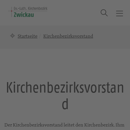
Suche
T
o
g
Startseite
Kirchenbezirksvorstand
g
l
e
n
a
v
i
Kirchenbezirksvorstan
g
a
d
t
i
o
n
Der Kirchenbezirksvorstand leitet den Kirchenbezirk. Ihm