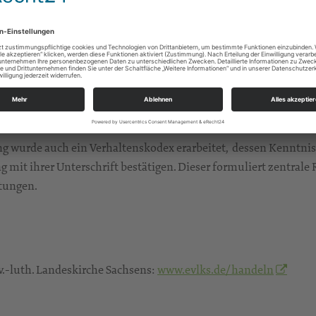
ng der Strukturen der Evangelischen Jugend in Sachsen und ber
reich der ehrenamtlich Mitarbeitenden kooperiert sie mit de
urde auch ein Verhaltenskodex erarbeitet, dessen Kenntnis 
 mit ihrer Unterschrift bestätigen. Dieser formuliert zentra
tungen.
Ev.-luth. Landeskirche Sachsens:
www.evlks.de/handeln