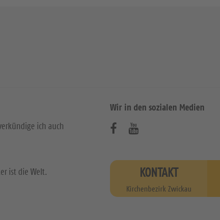
Wir in den sozialen Medien
verkündige ich auch
B
B
e
e
s
s
KONTAKT
r ist die Welt.
u
u
Kirchenbezirk Zwickau
c
c