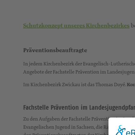
be
Schutzkonzept unseres Kirchenbezirkes
Präventionsbeauftragte
In jedem Kirchenbezirk der Evangelisch-Lutherische
Angebote der Fachstelle Prävention im Landesjugen
Im Kirchenbezirk Zwickau ist das Thomas Doyé.
Kon
Fachstelle Prävention im Landesjugendpfa
Zu den Aufgaben der Fachstelle Prävention im Lan
Evangelischen Jugend in Sachsen, die Risikoanalyse,
den Präventionsbeauftragten der Kirchenbezirke so