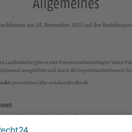
Allgemeines
schlossen am 24. November 2025 auf der Bezirkssyno
n Landeskirche gibt es eine Präventionsbeauftragte/ einen Pr
dpfarramt ausgebildet und durch die Superintendentinnen/ Su
takt:
praevention.kbz-zwickau@evlks.de
rramt
desjugendpfarramt gehören die Koordination der Präventionsm
 die Kooperation mit den Fachstellen der Gliedkirchen und der E
wie der Werke, Dienste und Einrichtungen zusammen, trägt Ver