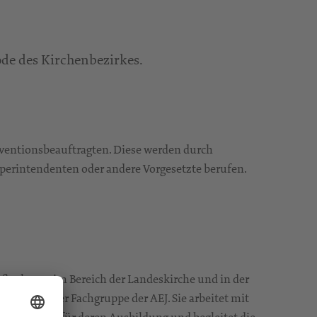
de des Kirchenbezirkes.
äventionsbeauftragten. Diese werden durch
perintendenten oder andere Vorgesetzte berufen.
aßnahmen im Bereich der Landeskirche und in der
KD sowie der Fachgruppe der AEJ. Sie arbeitet mit
antwortung für deren Ausbildung und begleitet die