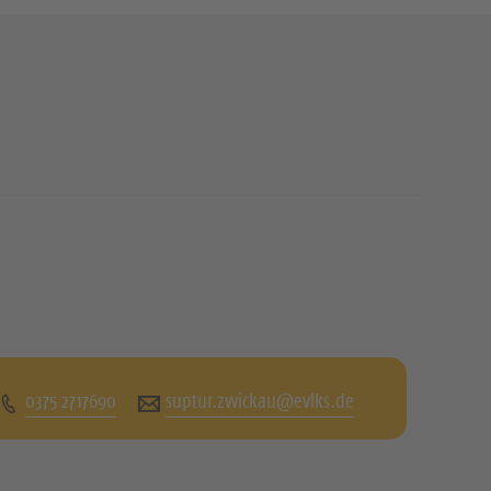
0375 2717690
suptur.zwickau@evlks.de