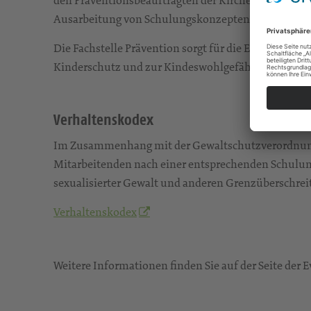
Ausarbeitung von Schulungskonzepten.
Die Fachstelle Prävention sorgt für die Einbeziehu
Kinderschutz und zur Kindeswohlgefährdung. Im Be
Verhaltenskodex
Im Zusammenhang mit der Gewaltschutzverordnung w
Mitarbeitenden nach einer entsprechenden Schulung
sexualisierter Gewalt und anderen Grenzüberschrei
Verhaltenskodex
Weitere Informationen finden Sie auf der Seite der 