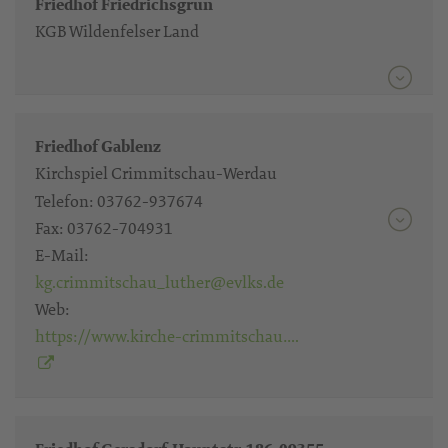
Friedhof Friedrichsgrün
KGB Wildenfelser Land
Friedhof Gablenz
Kirchspiel Crimmitschau-Werdau
Telefon:
03762-937674
Fax:
03762-704931
E-Mail:
kg.crimmitschau_luther@evlks.de
Web:
https://www.kirche-crimmitschau….