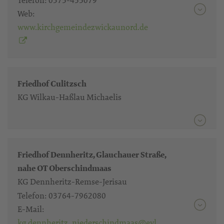
Web:
www.kirchgemeindezwickaunord.de
Friedhof Culitzsch
KG Wilkau-Haßlau Michaelis
Friedhof Dennheritz, Glauchauer Straße,
nahe OT Oberschindmaas
KG Dennheritz-Remse-Jerisau
Telefon:
03764-7962080
E-Mail:
kg.dennheritz_niederschindmaas@evl