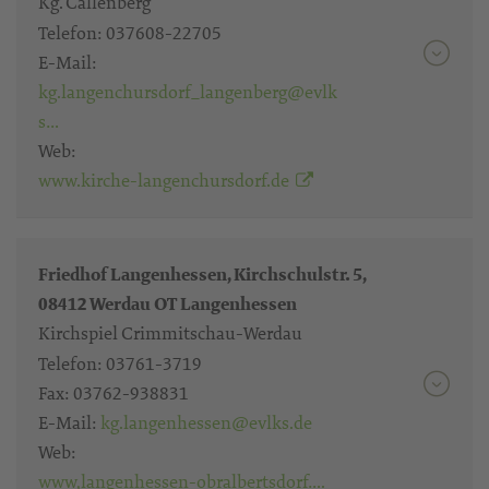
Kg. Callenberg
Telefon:
037608-22705
E-Mail:
kg.langenchursdorf_langenberg@evlk
s…
Web:
www.kirche-langenchursdorf.de
Friedhof Langenhessen, Kirchschulstr. 5,
08412 Werdau OT Langenhessen
Kirchspiel Crimmitschau-Werdau
Telefon:
03761-3719
Fax:
03762-938831
E-Mail:
kg.langenhessen@evlks.de
Web:
www,langenhessen-obralbertsdorf….