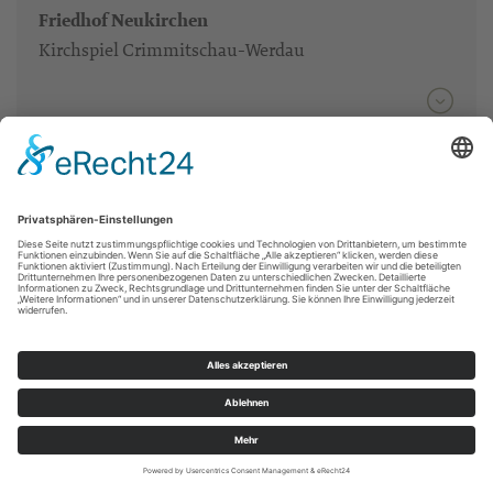
Friedhof Neukirchen
Kirchspiel Crimmitschau-Werdau
Friedhof Neukirchen, Glauchauer Str. 3,
08396 Oberwiera OT Neukirchen
KG Meerane und Umland
Telefon:
037608-22917
Fax:
037608-27563
E-Mail:
pfarramt@kirche-os.de
Web:
www.kirche-os.de
Friedhof Neuschönburg, Neuschönburger
Straße, abseits, 08132 Mülsen OT