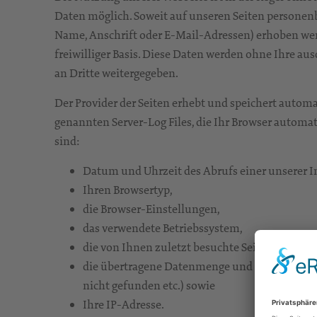
Daten möglich. Soweit auf unseren Seiten personen
Name, Anschrift oder E-Mail-Adressen) erhoben werde
freiwilliger Basis. Diese Daten werden ohne Ihre a
an Dritte weitergegeben.
Der Provider der Seiten erhebt und speichert autom
genannten Server-Log Files, die Ihr Browser automat
sind:
Datum und Uhrzeit des Abrufs einer unserer I
Ihren Browsertyp,
die Browser-Einstellungen,
das verwendete Betriebssystem,
die von Ihnen zuletzt besuchte Seite,
die übertragene Datenmenge und der Zugriffsst
nicht gefunden etc.) sowie
Ihre IP-Adresse.