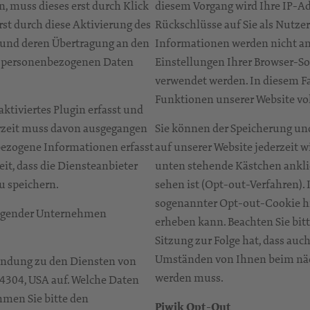
n, muss dieses erst durch Klick
diesem Vorgang wird Ihre IP-A
rst durch diese Aktivierung des
Rückschlüsse auf Sie als Nutz
 und deren Übertragung an den
Informationen werden nicht an 
ine personenbezogenen Daten
Einstellungen Ihrer Browser-So
verwendet werden. In diesem Fa
Funktionen unserer Website v
aktiviertes Plugin erfasst und
erzeit muss davon ausgegangen
Sie können der Speicherung un
bezogene Informationen erfasst
auf unserer Website jederzeit w
it, dass die Diensteanbieter
unten stehende Kästchen ankli
u speichern.
sehen ist (Opt-out-Verfahren). 
sogenannter Opt-out-Cookie hi
folgender Unternehmen
erheben kann. Beachten Sie bitt
Sitzung zur Folge hat, dass au
Umständen von Ihnen beim näch
bindung zu den Diensten von
werden muss.
 94304, USA auf. Welche Daten
hmen Sie bitte den
Piwik Opt-Out