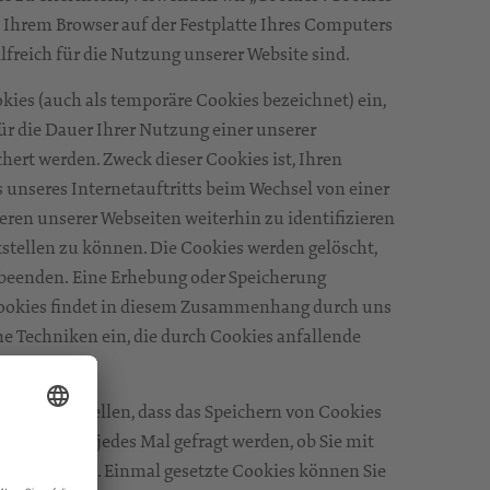
n Ihrem Browser auf der Festplatte Ihres Computers
freich für die Nutzung unserer Website sind.
kies (auch als temporäre Cookies bezeichnet) ein,
 für die Dauer Ihrer Nutzung einer unserer
hert werden. Zweck dieser Cookies ist, Ihren
unseres Internetauftritts beim Wechsel von einer
eren unserer Webseiten weiterhin zu identifizieren
tstellen zu können. Die Cookies werden gelöscht,
 beenden. Eine Erhebung oder Speicherung
ookies findet in diesem Zusammenhang durch uns
ine Techniken ein, die durch Cookies anfallende
n verbinden.
ser so einstellen, dass das Speichern von Cookies
wird bzw. Sie jedes Mal gefragt werden, ob Sie mit
standen sind. Einmal gesetzte Cookies können Sie