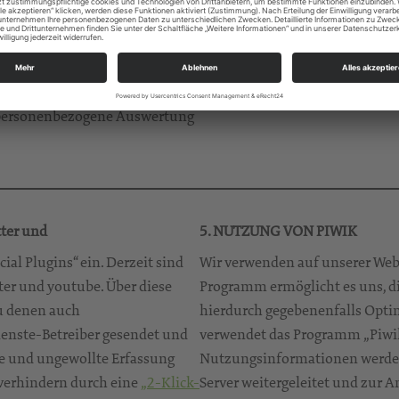
auch jederzeit wieder löschen. 
informatorischen Besuch
Hilfeseiten Ihres Browsers ent
es erfolgt, um die Nutzung der
ersten Besuch der Seiten mit e
 ermöglichen, zu statistischen
werden.
gebots. Die IP-Adresse
ne personenbezogene Auswertung
ter und
5. NUTZUNG VON PIWIK
ial Plugins“ ein. Derzeit sind
Wir verwenden auf unserer Web
tter und youtube. Über diese
Programm ermöglicht es uns, d
u denen auch
hierdurch gegebenenfalls Opt
enste-Betreiber gesendet und
verwendet das Programm „Piwi
te und ungewollte Erfassung
Nutzungsinformationen werden
verhindern durch eine
„2-Klick-
Server weitergeleitet und zur A