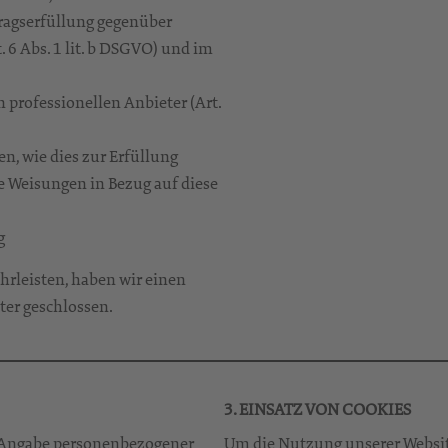
tragserfüllung gegenüber
6 Abs. 1 lit. b DSGVO) und im
 professionellen Anbieter (Art.
n, wie dies zur Erfüllung
re Weisungen in Bezug auf diese
g
rleisten, haben wir einen
ter geschlossen.
3. EINSATZ VON COOKIES
e Angabe personenbezogener
Um die Nutzung unserer Website