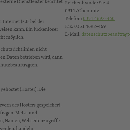
externe Dienstleister beachtet
Reichenbrander Str. 4
09117Chemnitz
Telefon:
0351 4692-460
Internet (z.B. bei der
Fax: 0351 4692-469
eisen kann. Ein lückenloser
E-Mail:
datenschutzbeauftragt
cht möglich.
schutzrichtlinien nicht
en Daten betrieben wird, dann
schutzbeauftragten.
 gehostet (Hoster). Die
rvern des Hosters gespeichert.
nfragen, Meta- und
n, Namen, Webseitenzugriffe
 werden, handeln.