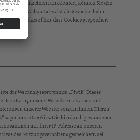
Wie dies im Einzelnen funktioniert, können Sie den
nehmen. Das Webportal weist die Besucher beim
iner Meldung darauf hin, dass Cookies gespeichert
site das Webanalyseprogramm „Piwik“. Dieses
ie Benutzung unserer Website zu erfassen und
imierungen unserer Website vorzunehmen. Hierzu
k“ sogenannte Cookies. Die hierdurch gewonnenen
 zusammen mit Ihrer IP-Adresse an unseren
nalyse des Nutzungsverhaltens gespeichert. Bei