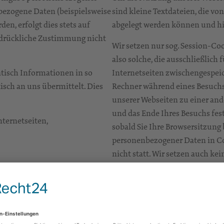
bezogene Daten (beispielsweise
sind kleine Textdateien, die vo
n, erfolgt dies stets auf
abgelegt werden können und hil
usdrückliche Zustimmung nicht
Wir setzen nur sog. Session-Coo
also solche, die ausschließlich
atisch Informationen in so
Internetseiten zwischengespeic
isch an uns übermittelt. Dies
Rechner während eines Besuchs 
unserer Webseiten zu einer and
und das Ende Ihres Besuchs fes
nternetseiten,
sobald Sie Ihre Browsersitzung
personenbezogener Daten in C
nicht statt. Wir setzen auch ke
Informationen mit Nutzerdate
atus (Datei übertragen, Datei
Sie können Ihren Internet-Brow
auf Ihrer Festplatte verhindert 
dem Setzen von Cookies einver