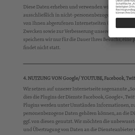
Diese Daten erheben und verwenden wir bei einem 
ausschließlich in nicht-personenbezogener Form. Di
von Ihnen abgerufenen Internetseiten überhaupt zu
Zwecken sowie zur Verbesserung unseres Internetan
speichern wir nur für die Dauer Ihres Besuchs, ei
findet nicht statt.
4. NUTZUNG VON Google/ YOUTUBE, Facebook, Twit
Wir setzen auf unserer Internetseite sogenannte „Soc
dies die Plugins der Dienste Facebook, Google+, Twi
Plugins werden unter Umständen Informationen, z
personenbezogene Daten gehören können, an die Di
ggf. von diesen genutzt. Wir möchten die unbewuss
und Übertragung von Daten an die Diensteanbieter 