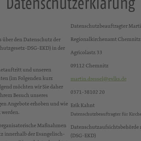
Datenschutzerklärung
Datenschutzbeauftragter Marti
Regionalkirchenamt Chemnitz
 über den Datenschutz der
chutzgesetz-DSG-EKD) in der
Agricolastr. 33
09112 Chemnitz
netauftritt und unseren
ten (im Folgenden kurz
martin.dressel@evlks.de
olgend möchten wir Sie daher
0371-38102 20
 Ihrem Besuch unseres
tigen Angebote erhoben und wie
Erik Kahnt
t werden.
Datenschutzbeauftragter für Kirch
d organisatorische Maßnahmen
Datenschutzaufsichtsbehörde n
tz innerhalb der Evangelisch-
(DSG-EKD)