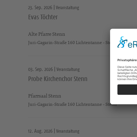
23. Sep. 2026 |
Veranstaltung
Evas Töchter
Alte Pfarre Stenn
Juri-Gagarin-Straße 160 Lichtentanne - Stenn
03. Sep. 2026 |
Veranstaltung
Probe Kirchenchor Stenn
Pfarrsaal Stenn
Juri-Gagarin-Straße 160 Lichtentanne - Stenn
12. Aug. 2026 |
Veranstaltung