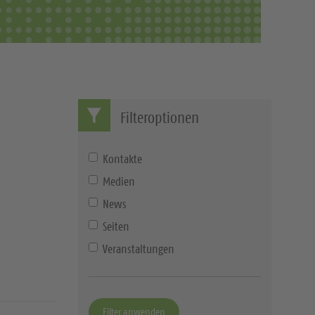
c
h
e
Filteroptionen
Kontakte
Medien
News
Seiten
Veranstaltungen